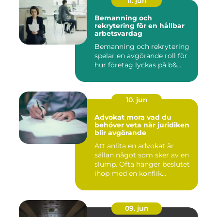
11. jun
Bemanning och
rekrytering för en hållbar
arbetsvardag
Bemanning och rekrytering
spelar en avgörande roll för
hur företag lyckas på b&...
10. jun
Advokat mora vad du
behöver veta när juridiken
blir avgörande
Att anlita en advokat är
sällan något som sker av en
slump. Ofta hänger beslutet
ihop med en konflik...
09. jun