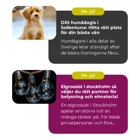
04. jul
Ditt hunddagis i
Sollentuna: Hitta rätt plats
för din bästa vän
Hundägare i alla delar av
Sverige letar ständigt efter
de bästa lösningarna f&ou...
04. jul
Elgrossist i stockholm så
väljer du rätt partner för
belysning och elmaterial
En elgrossist i Stockholm
spelar en större roll än
många tänker på. För både
privatpersoner och före...