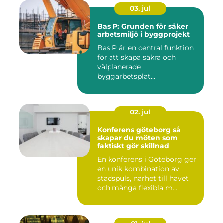
03. jul
Bas P: Grunden för säker
arbetsmiljö i byggprojekt
Bas P är en central funktion
för att skapa säkra och
välplanerade
byggarbetsplat...
02. jul
Konferens göteborg så
skapar du möten som
faktiskt gör skillnad
En konferens i Göteborg ger
en unik kombination av
stadspuls, närhet till havet
och många flexibla m...