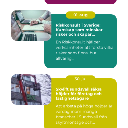
01. aug
Riskkonsult i Sverige:
Kunskap som minskar
risker och skapar
möjligheter
En Riskkonsult hjälper
verksamheter att förstå vilka
risker som finns, hur
allvarlig...
30. jul
Skylift sundsvall säkra
höjder för företag och
fastighetsägare
Att arbeta på höga höjder är
vardag inom många
branscher i Sundsvall från
skyltmontage och
fasadmål...