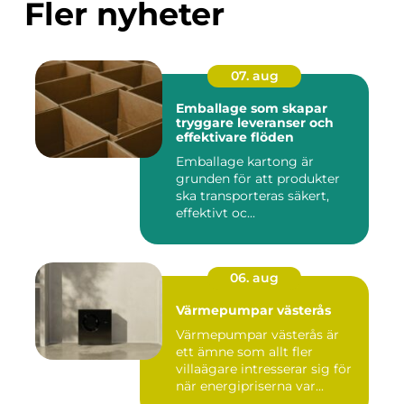
Fler nyheter
07. aug
Emballage som skapar
tryggare leveranser och
effektivare flöden
Emballage kartong är
grunden för att produkter
ska transporteras säkert,
effektivt oc...
06. aug
Värmepumpar västerås
Värmepumpar västerås är
ett ämne som allt fler
villaägare intresserar sig för
när energipriserna var...