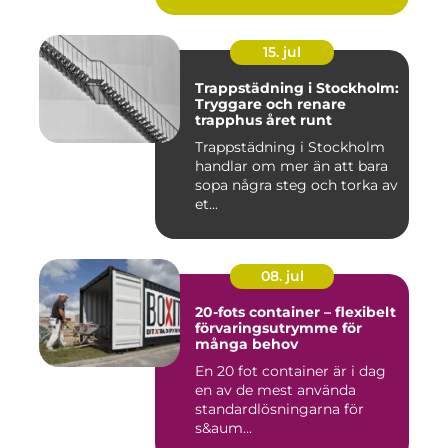
15. jul
Trappstädning i Stockholm:
Tryggare och renare
trapphus året runt
Trappstädning i Stockholm
handlar om mer än att bara
sopa några steg och torka av
et...
08. jul
20-fots container – flexibelt
förvaringsutrymme för
många behov
En 20 fot container är i dag
en av de mest använda
standardlösningarna för
s&aum...