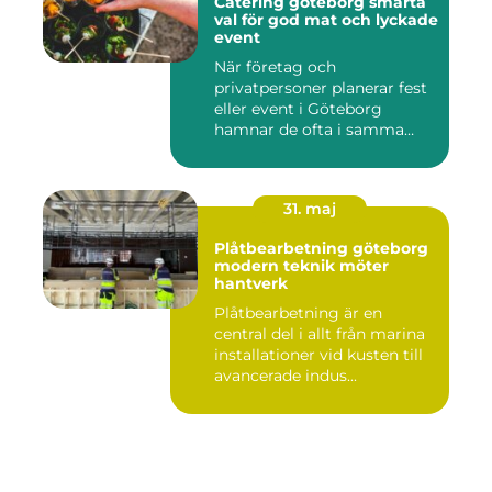
Catering göteborg smarta
val för god mat och lyckade
event
När företag och
privatpersoner planerar fest
eller event i Göteborg
hamnar de ofta i samma
fråga: or...
31. maj
Plåtbearbetning göteborg
modern teknik möter
hantverk
Plåtbearbetning är en
central del i allt från marina
installationer vid kusten till
avancerade indus...