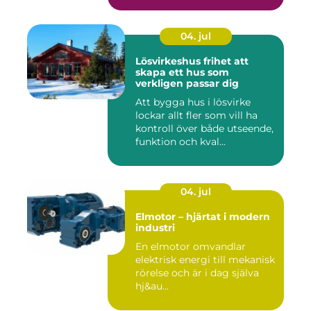
04. jul
Lösvirkeshus frihet att
skapa ett hus som
verkligen passar dig
Att bygga hus i lösvirke
lockar allt fler som vill ha
kontroll över både utseende,
funktion och kval...
04. jul
Elmotor – hjärtat i modern
industri
En elmotor omvandlar
elektrisk energi till mekanisk
rörelse och är i dag själva
hj&au...