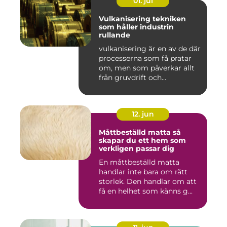
01. jul
Vulkanisering tekniken
som håller industrin
rullande
vulkanisering är en av de där
processerna som få pratar
om, men som påverkar allt
från gruvdrift och...
12. jun
Måttbeställd matta så
skapar du ett hem som
verkligen passar dig
En måttbeställd matta
handlar inte bara om rätt
storlek. Den handlar om att
få en helhet som känns g...