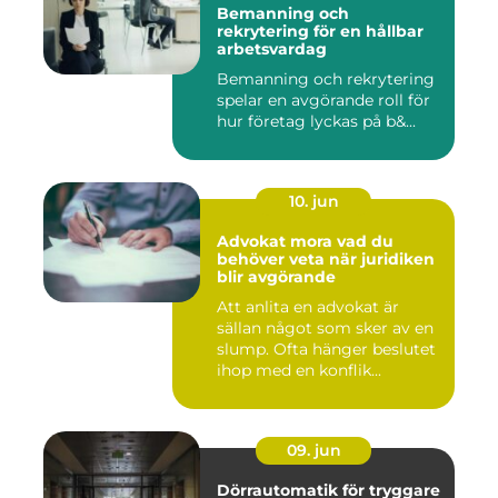
Bemanning och
rekrytering för en hållbar
arbetsvardag
Bemanning och rekrytering
spelar en avgörande roll för
hur företag lyckas på b&...
10. jun
Advokat mora vad du
behöver veta när juridiken
blir avgörande
Att anlita en advokat är
sällan något som sker av en
slump. Ofta hänger beslutet
ihop med en konflik...
09. jun
Dörrautomatik för tryggare