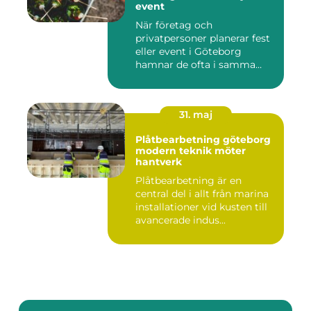
event
När företag och
privatpersoner planerar fest
eller event i Göteborg
hamnar de ofta i samma
fråga: or...
31. maj
Plåtbearbetning göteborg
modern teknik möter
hantverk
Plåtbearbetning är en
central del i allt från marina
installationer vid kusten till
avancerade indus...