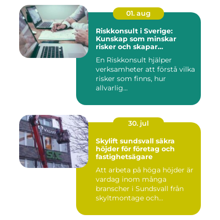
01. aug
Riskkonsult i Sverige:
Kunskap som minskar
risker och skapar
möjligheter
En Riskkonsult hjälper
verksamheter att förstå vilka
risker som finns, hur
allvarlig...
30. jul
Skylift sundsvall säkra
höjder för företag och
fastighetsägare
Att arbeta på höga höjder är
vardag inom många
branscher i Sundsvall från
skyltmontage och
fasadmål...