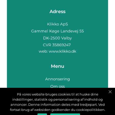
Adress
web:
www.klikko.dk
Menu
Annonsering
Om oss
Cookies
På vores website bruges cookies til at huske dine
indstillinger, statistik og personalisering af indhold og
Kontakta oss
annoncer. Denne information deles med tredjepart. Ved
Sitemap
fortsat brug af websiden godkender du cookiepolitikken.