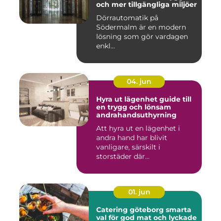
och mer tillgängliga miljöer
Dörrautomatik på
Södermalm är en modern
lösning som gör vardagen
enkl...
04. jun
Hyra ut lägenhet guide till
en trygg och lönsam
andrahandsuthyrning
Att hyra ut en lägenhet i
andra hand har blivit
vanligare, särskilt i
storstäder där
bostadsbristen ...
01. jun
Catering göteborg smarta
val för god mat och lyckade