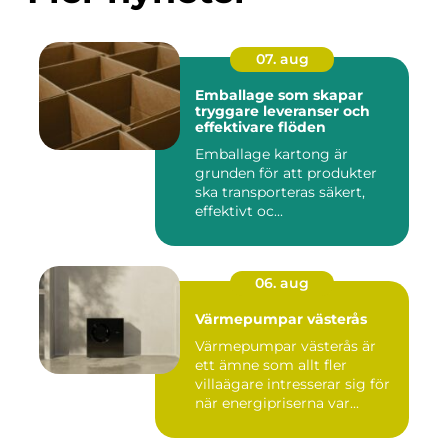
07. aug
Emballage som skapar
tryggare leveranser och
effektivare flöden
Emballage kartong är
grunden för att produkter
ska transporteras säkert,
effektivt oc...
06. aug
Värmepumpar västerås
Värmepumpar västerås är
ett ämne som allt fler
villaägare intresserar sig för
när energipriserna var...