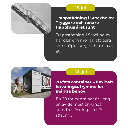
15. jul
Trappstädning i Stockholm:
Tryggare och renare
trapphus året runt
Trappstädning i Stockholm
handlar om mer än att bara
sopa några steg och torka av
et...
08. jul
20-fots container – flexibelt
förvaringsutrymme för
många behov
En 20 fot container är i dag
en av de mest använda
standardlösningarna för
s&aum...