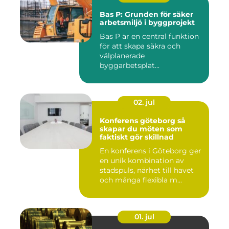
Bas P: Grunden för säker
arbetsmiljö i byggprojekt
Bas P är en central funktion
för att skapa säkra och
välplanerade
byggarbetsplat...
02. jul
Konferens göteborg så
skapar du möten som
faktiskt gör skillnad
En konferens i Göteborg ger
en unik kombination av
stadspuls, närhet till havet
och många flexibla m...
01. jul