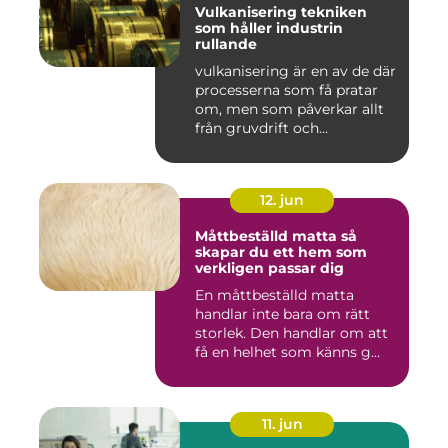
Vulkanisering tekniken
som håller industrin
rullande
vulkanisering är en av de där
processerna som få pratar
om, men som påverkar allt
från gruvdrift och...
12. jun
Måttbeställd matta så
skapar du ett hem som
verkligen passar dig
En måttbeställd matta
handlar inte bara om rätt
storlek. Den handlar om att
få en helhet som känns g...
11. jun