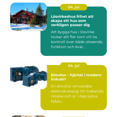
04. jul
Lösvirkeshus frihet att
skapa ett hus som
verkligen passar dig
Att bygga hus i lösvirke
lockar allt fler som vill ha
kontroll över både utseende,
funktion och kval...
04. jul
Elmotor – hjärtat i modern
industri
En elmotor omvandlar
elektrisk energi till mekanisk
rörelse och är i dag själva
hj&au...