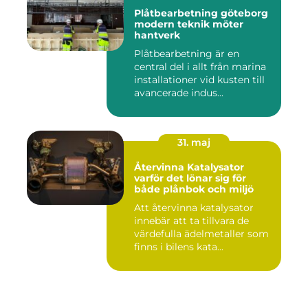
Plåtbearbetning göteborg
modern teknik möter
hantverk
Plåtbearbetning är en
central del i allt från marina
installationer vid kusten till
avancerade indus...
31. maj
Återvinna Katalysator
varför det lönar sig för
både plånbok och miljö
Att återvinna katalysator
innebär att ta tillvara de
värdefulla ädelmetaller som
finns i bilens kata...