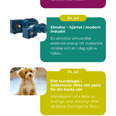
04. jul
Elmotor – hjärtat i modern
industri
En elmotor omvandlar
elektrisk energi till mekanisk
rörelse och är i dag själva
hj&au...
04. jul
Ditt hunddagis i
Sollentuna: Hitta rätt plats
för din bästa vän
Hundägare i alla delar av
Sverige letar ständigt efter
de bästa lösningarna f&ou...