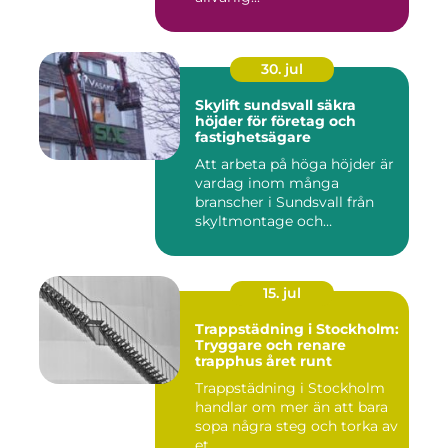
30. jul
Skylift sundsvall säkra
höjder för företag och
fastighetsägare
Att arbeta på höga höjder är
vardag inom många
branscher i Sundsvall från
skyltmontage och
fasadmål...
15. jul
Trappstädning i Stockholm:
Tryggare och renare
trapphus året runt
Trappstädning i Stockholm
handlar om mer än att bara
sopa några steg och torka av
et...