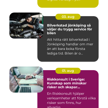
03. aug
Bilverkstad jönköping så
väljer du trygg service för
bilen
Att hitta rätt bilverkstad i
Jönköping handlar om mer
än att bara boka första
lediga tid. Bilen är o...
01. aug
Riskkonsult i Sverige:
Kunskap som minskar
risker och skapar
möjligheter
En Riskkonsult hjälper
verksamheter att förstå vilka
risker som finns, hur
allvarlig...