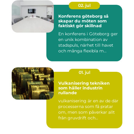
02. jul
Konferens göteborg så
skapar du möten som
faktiskt gör skillnad
En konferens i Göteborg ger
en unik kombination av
stadspuls, närhet till havet
och många flexibla m...
01. jul
Vulkanisering tekniken
som håller industrin
rullande
vulkanisering är en av de där
processerna som få pratar
om, men som påverkar allt
från gruvdrift och...