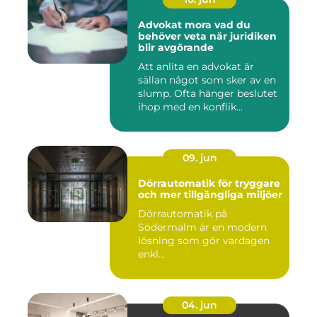
Advokat mora vad du
behöver veta när juridiken
blir avgörande
Att anlita en advokat är
sällan något som sker av en
slump. Ofta hänger beslutet
ihop med en konflik...
09. jun
Dörrautomatik för tryggare
och mer tillgängliga miljöer
Dörrautomatik på
Södermalm är en modern
lösning som gör vardagen
enkl...
04. jun