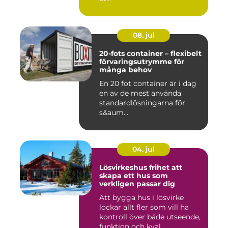
08. jul
20-fots container – flexibelt
förvaringsutrymme för
många behov
En 20 fot container är i dag
en av de mest använda
standardlösningarna för
s&aum...
04. jul
Lösvirkeshus frihet att
skapa ett hus som
verkligen passar dig
Att bygga hus i lösvirke
lockar allt fler som vill ha
kontroll över både utseende,
funktion och kval...