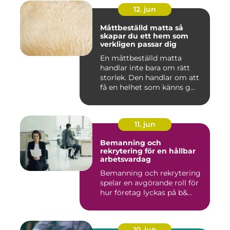
12. jun
Måttbeställd matta så
skapar du ett hem som
verkligen passar dig
En måttbeställd matta
handlar inte bara om rätt
storlek. Den handlar om att
få en helhet som känns g...
11. jun
Bemanning och
rekrytering för en hållbar
arbetsvardag
Bemanning och rekrytering
spelar en avgörande roll för
hur företag lyckas på b&...
10. jun