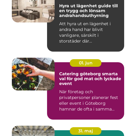
Hyra ut lägenhet guide till
en trygg och lönsam
andrahandsuthyrning
Att hyra ut en lägenhet i
andra hand har blivit
vanligare, särskilt i
storstäder där
bostadsbristen ...
01. jun
Catering göteborg smarta
val för god mat och lyckade
event
När företag och
privatpersoner planerar fest
eller event i Göteborg
hamnar de ofta i samma
fråga: or...
31. maj