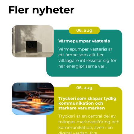
Fler nyheter
06. aug
Värmepumpar västerås
Värmepumpar västerås är
ett ämne som allt fler
villaägare intresserar sig för
när energipriserna var...
06. aug
Tryckeri som skapar tydlig
kommunikation och
starkare varumärken
Tryckeri är en central del av
mångas marknadsföring och
kommunikation, även i en
digital vardag. Fys...