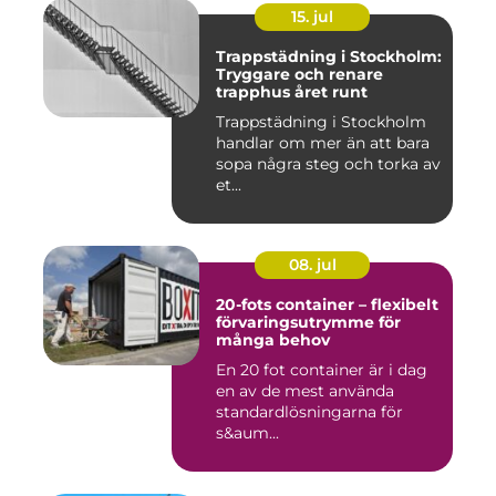
15. jul
Trappstädning i Stockholm:
Tryggare och renare
trapphus året runt
Trappstädning i Stockholm
handlar om mer än att bara
sopa några steg och torka av
et...
08. jul
20-fots container – flexibelt
förvaringsutrymme för
många behov
En 20 fot container är i dag
en av de mest använda
standardlösningarna för
s&aum...