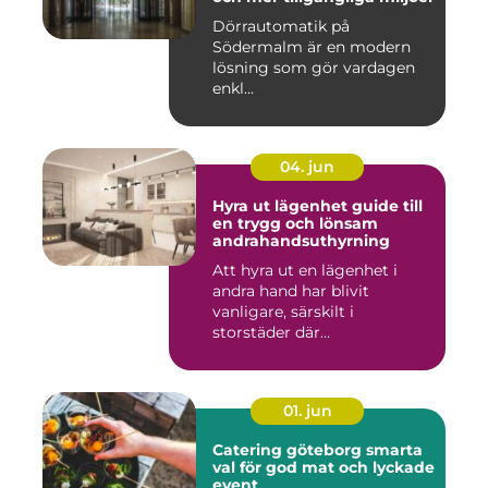
Dörrautomatik på
Södermalm är en modern
lösning som gör vardagen
enkl...
04. jun
Hyra ut lägenhet guide till
en trygg och lönsam
andrahandsuthyrning
Att hyra ut en lägenhet i
andra hand har blivit
vanligare, särskilt i
storstäder där
bostadsbristen ...
01. jun
Catering göteborg smarta
val för god mat och lyckade
event