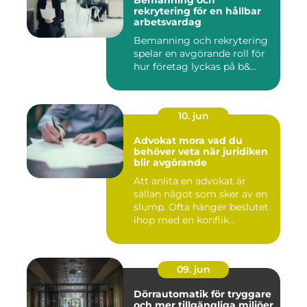
Bemanning och
rekrytering för en hållbar
arbetsvardag
Bemanning och rekrytering
spelar en avgörande roll för
hur företag lyckas på b&...
10. jun
Advokat mora vad du
behöver veta när juridiken
blir avgörande
Att anlita en advokat är
sällan något som sker av en
slump. Ofta hänger beslutet
ihop med en konflik...
09. jun
Dörrautomatik för tryggare
och mer tillgängliga miljöer