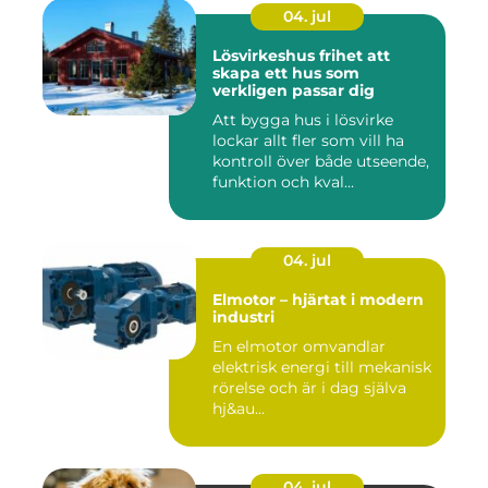
04. jul
Lösvirkeshus frihet att
skapa ett hus som
verkligen passar dig
Att bygga hus i lösvirke
lockar allt fler som vill ha
kontroll över både utseende,
funktion och kval...
04. jul
Elmotor – hjärtat i modern
industri
En elmotor omvandlar
elektrisk energi till mekanisk
rörelse och är i dag själva
hj&au...
04. jul