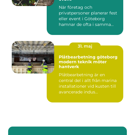
När företag och
privatpersoner planerar fest
eller event i Göteborg
hamnar de ofta i samma
fråga: or...
31. maj
Plåtbearbetning göteborg
modern teknik möter
hantverk
Plåtbearbetning är en
central del i allt från marina
installationer vid kusten till
avancerade indus...