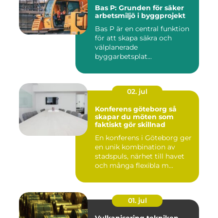
Bas P: Grunden för säker
arbetsmiljö i byggprojekt
Bas P är en central funktion
för att skapa säkra och
välplanerade
byggarbetsplat...
02. jul
Konferens göteborg så
skapar du möten som
faktiskt gör skillnad
En konferens i Göteborg ger
en unik kombination av
stadspuls, närhet till havet
och många flexibla m...
01. jul