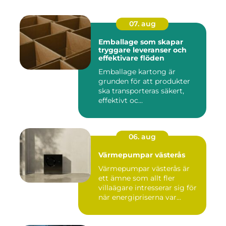
07. aug
Emballage som skapar
tryggare leveranser och
effektivare flöden
Emballage kartong är
grunden för att produkter
ska transporteras säkert,
effektivt oc...
06. aug
Värmepumpar västerås
Värmepumpar västerås är
ett ämne som allt fler
villaägare intresserar sig för
när energipriserna var...