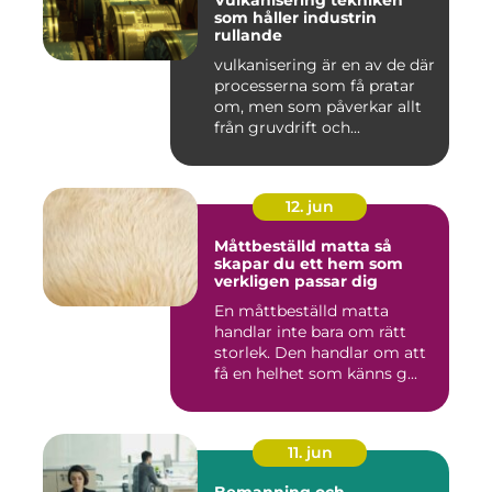
Vulkanisering tekniken
som håller industrin
rullande
vulkanisering är en av de där
processerna som få pratar
om, men som påverkar allt
från gruvdrift och...
12. jun
Måttbeställd matta så
skapar du ett hem som
verkligen passar dig
En måttbeställd matta
handlar inte bara om rätt
storlek. Den handlar om att
få en helhet som känns g...
11. jun