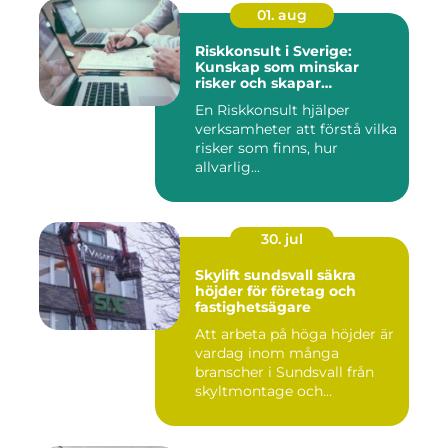
01. aug
Riskkonsult i Sverige:
Kunskap som minskar
risker och skapar
möjligheter
En Riskkonsult hjälper
verksamheter att förstå vilka
risker som finns, hur
allvarlig...
30. jul
Skylift sundsvall säkra
höjder för företag och
fastighetsägare
Att arbeta på höga höjder är
vardag inom många
branscher i Sundsvall från
skyltmontage och
fasadmål...