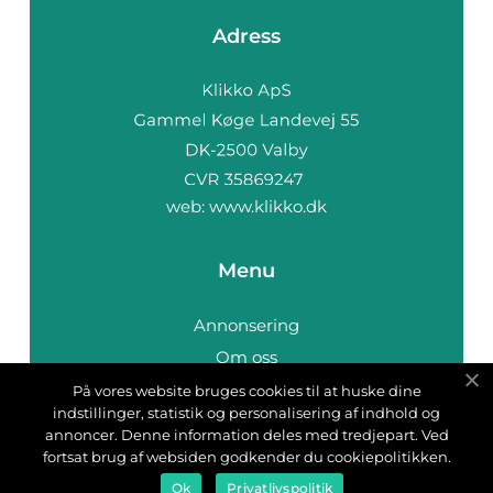
Adress
web:
www.klikko.dk
Menu
Annonsering
Om oss
Cookies
På vores website bruges cookies til at huske dine
indstillinger, statistik og personalisering af indhold og
Kontakta oss
annoncer. Denne information deles med tredjepart. Ved
Sitemap
fortsat brug af websiden godkender du cookiepolitikken.
Ok
Privatlivspolitik