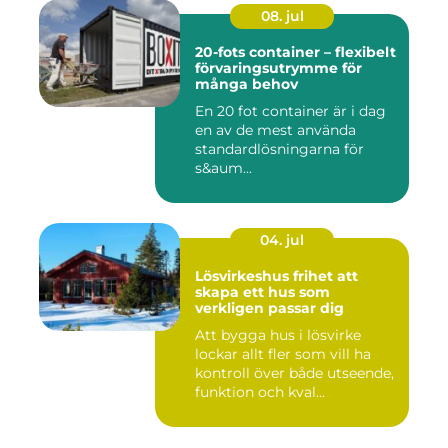
08. jul
20-fots container – flexibelt
förvaringsutrymme för
många behov
En 20 fot container är i dag
en av de mest använda
standardlösningarna för
s&aum...
04. jul
Lösvirkeshus frihet att
skapa ett hus som
verkligen passar dig
Att bygga hus i lösvirke
lockar allt fler som vill ha
kontroll över både utseende,
funktion och kval...