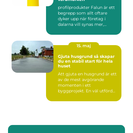
profilprodukter Falun är ett
begrepp som allt oftare
dyker upp när företag i
dalarna vill synas mer,...
15. maj
Gjuta husgrund så skapar
du en stabil start för hela
huset
Att gjuta en husgrund är ett
av de mest avgörande
momenten i ett
byggprojekt. En väl utförd
grund gö...