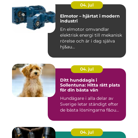
04. jul
Elmotor – hjärtat i modern
industri
En elmotor omvandlar
elektrisk energi till mekanisk
rörelse och är i dag själva
hj&au...
04. jul
Ditt hunddagis i
Sollentuna: Hitta rätt plats
för din bästa vän
Hundägare i alla delar av
Sverige letar ständigt efter
de bästa lösningarna f&ou...
04. jul