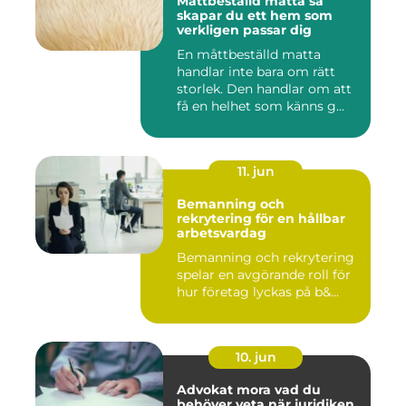
Måttbeställd matta så
skapar du ett hem som
verkligen passar dig
En måttbeställd matta
handlar inte bara om rätt
storlek. Den handlar om att
få en helhet som känns g...
11. jun
Bemanning och
rekrytering för en hållbar
arbetsvardag
Bemanning och rekrytering
spelar en avgörande roll för
hur företag lyckas på b&...
10. jun
Advokat mora vad du
behöver veta när juridiken