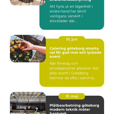
Att hyra ut en lägenhet i
andra hand har blivit
vanligare, särskilt i
storstäder där
bostadsbristen ...
01. jun
Catering göteborg smarta
val för god mat och lyckade
event
När företag och
privatpersoner planerar fest
eller event i Göteborg
hamnar de ofta i samma
fråga: or...
31. maj
Plåtbearbetning göteborg
modern teknik möter
hantverk