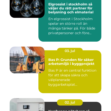
Elgrossist i stockholm så
väljer du rätt partner för
belysning och elmaterial
En elgrossist i Stockholm
spelar en större roll än
många tänker på. För både
privatpersoner och före...
03. jul
Bas P: Grunden för säker
arbetsmiljö i byggprojekt
Bas P är en central funktion
för att skapa säkra och
välplanerade
byggarbetsplat...
02. jul