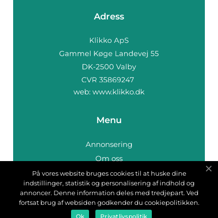
Adress
web:
www.klikko.dk
Menu
Annonsering
Om oss
Cookies
På vores website bruges cookies til at huske dine
indstillinger, statistik og personalisering af indhold og
Kontakta oss
annoncer. Denne information deles med tredjepart. Ved
Sitemap
fortsat brug af websiden godkender du cookiepolitikken.
Ok
Privatlivspolitik