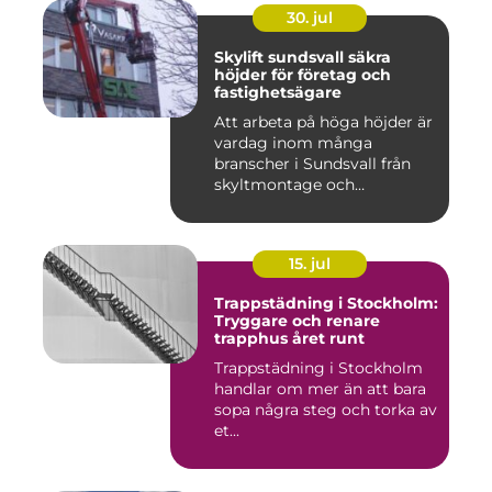
30. jul
Skylift sundsvall säkra
höjder för företag och
fastighetsägare
Att arbeta på höga höjder är
vardag inom många
branscher i Sundsvall från
skyltmontage och
fasadmål...
15. jul
Trappstädning i Stockholm:
Tryggare och renare
trapphus året runt
Trappstädning i Stockholm
handlar om mer än att bara
sopa några steg och torka av
et...