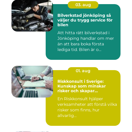
03. aug
Bilverkstad jönköping så
väljer du trygg service för
bilen
Att hitta rätt bilverkstad i
Jönköping handlar om mer
än att bara boka första
lediga tid. Bilen är o...
01. aug
Riskkonsult i Sverige:
Kunskap som minskar
risker och skapar
möjligheter
En Riskkonsult hjälper
verksamheter att förstå vilka
risker som finns, hur
allvarlig...