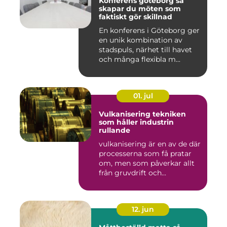
Konferens göteborg så
skapar du möten som
faktiskt gör skillnad
En konferens i Göteborg ger
en unik kombination av
stadspuls, närhet till havet
och många flexibla m...
01. jul
Vulkanisering tekniken
som håller industrin
rullande
vulkanisering är en av de där
processerna som få pratar
om, men som påverkar allt
från gruvdrift och...
12. jun