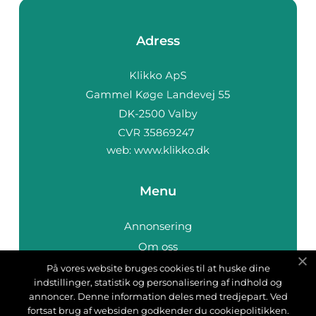
Adress
web:
www.klikko.dk
Menu
Annonsering
Om oss
Cookies
På vores website bruges cookies til at huske dine
indstillinger, statistik og personalisering af indhold og
Kontakta oss
annoncer. Denne information deles med tredjepart. Ved
Sitemap
fortsat brug af websiden godkender du cookiepolitikken.