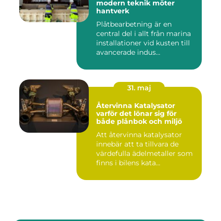
modern teknik möter
hantverk
Plåtbearbetning är en
central del i allt från marina
installationer vid kusten till
avancerade indus...
31. maj
Återvinna Katalysator
varför det lönar sig för
både plånbok och miljö
Att återvinna katalysator
innebär att ta tillvara de
värdefulla ädelmetaller som
finns i bilens kata...