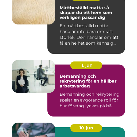
Måttbeställd matta så
skapar du ett hem som
verkligen passar dig
En måttbeställd matta
handlar inte bara om rätt
storlek. Den handlar om att
få en helhet som känns g...
11. jun
Bemanning och
rekrytering för en hållbar
arbetsvardag
Bemanning och rekrytering
spelar en avgörande roll för
hur företag lyckas på b&...
10. jun