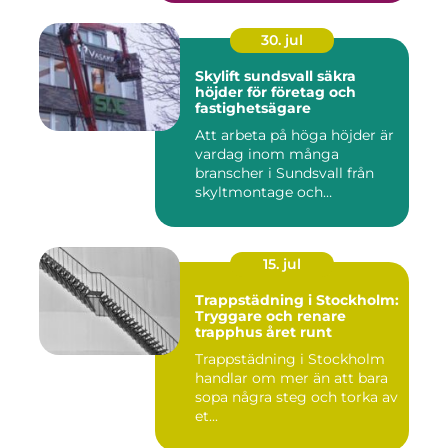
30. jul
Skylift sundsvall säkra
höjder för företag och
fastighetsägare
Att arbeta på höga höjder är
vardag inom många
branscher i Sundsvall från
skyltmontage och
fasadmål...
15. jul
Trappstädning i Stockholm:
Tryggare och renare
trapphus året runt
Trappstädning i Stockholm
handlar om mer än att bara
sopa några steg och torka av
et...