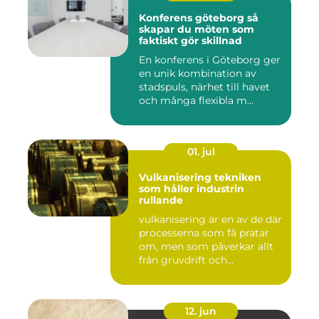
Konferens göteborg så
skapar du möten som
faktiskt gör skillnad
En konferens i Göteborg ger
en unik kombination av
stadspuls, närhet till havet
och många flexibla m...
01. jul
Vulkanisering tekniken
som håller industrin
rullande
vulkanisering är en av de där
processerna som få pratar
om, men som påverkar allt
från gruvdrift och...
12. jun