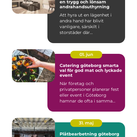
en trygg och lönsam
andrahandsuthyrning
Att hyra ut en lägenhet i
andra hand har blivit
vanligare, särskilt i
storstäder där
bostadsbristen ...
01. jun
Catering göteborg smarta
val för god mat och lyckade
event
När företag och
privatpersoner planerar fest
eller event i Göteborg
hamnar de ofta i samma
fråga: or...
31. maj
Plåtbearbetning göteborg