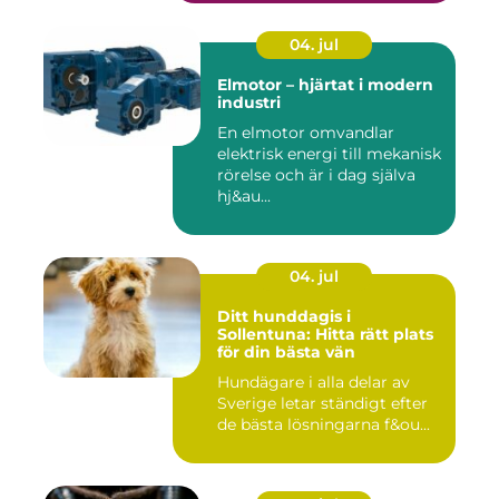
04. jul
Elmotor – hjärtat i modern
industri
En elmotor omvandlar
elektrisk energi till mekanisk
rörelse och är i dag själva
hj&au...
04. jul
Ditt hunddagis i
Sollentuna: Hitta rätt plats
för din bästa vän
Hundägare i alla delar av
Sverige letar ständigt efter
de bästa lösningarna f&ou...