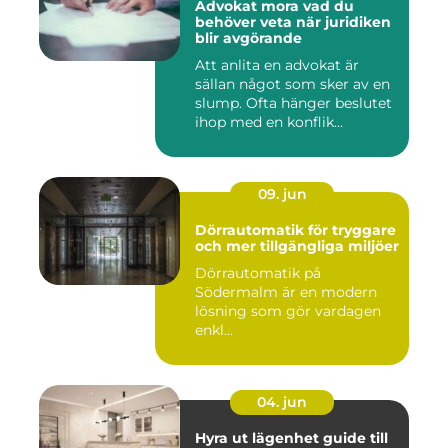
Advokat mora vad du
behöver veta när juridiken
blir avgörande
Att anlita en advokat är
sällan något som sker av en
slump. Ofta hänger beslutet
ihop med en konflik...
09. jun
Dörrautomatik för tryggare
och mer tillgängliga miljöer
Dörrautomatik på
Södermalm är en modern
lösning som gör vardagen
enkl...
04. jun
Hyra ut lägenhet guide till