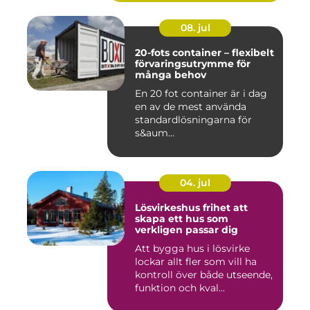
08. jul
20-fots container – flexibelt
förvaringsutrymme för
många behov
En 20 fot container är i dag
en av de mest använda
standardlösningarna för
s&aum...
04. jul
Lösvirkeshus frihet att
skapa ett hus som
verkligen passar dig
Att bygga hus i lösvirke
lockar allt fler som vill ha
kontroll över både utseende,
funktion och kval...