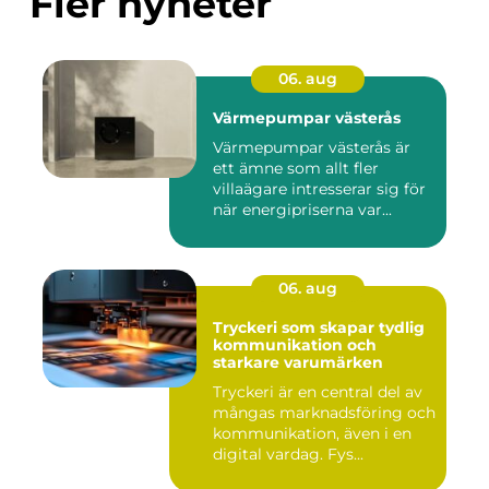
Fler nyheter
06. aug
Värmepumpar västerås
Värmepumpar västerås är
ett ämne som allt fler
villaägare intresserar sig för
när energipriserna var...
06. aug
Tryckeri som skapar tydlig
kommunikation och
starkare varumärken
Tryckeri är en central del av
mångas marknadsföring och
kommunikation, även i en
digital vardag. Fys...