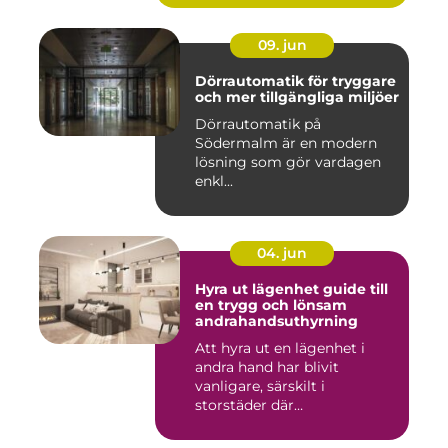
09. jun
Dörrautomatik för tryggare
och mer tillgängliga miljöer
Dörrautomatik på
Södermalm är en modern
lösning som gör vardagen
enkl...
04. jun
Hyra ut lägenhet guide till
en trygg och lönsam
andrahandsuthyrning
Att hyra ut en lägenhet i
andra hand har blivit
vanligare, särskilt i
storstäder där
bostadsbristen ...