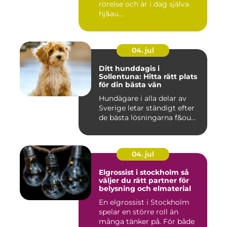
rörelse och är i dag själva
hj&au...
04. jul
Ditt hunddagis i
Sollentuna: Hitta rätt plats
för din bästa vän
Hundägare i alla delar av
Sverige letar ständigt efter
de bästa lösningarna f&ou...
04. jul
Elgrossist i stockholm så
väljer du rätt partner för
belysning och elmaterial
En elgrossist i Stockholm
spelar en större roll än
många tänker på. För både