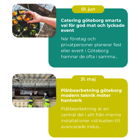
01. jun
Catering göteborg smarta
val för god mat och lyckade
event
När företag och
privatpersoner planerar fest
eller event i Göteborg
hamnar de ofta i samma
fråga: or...
31. maj
Plåtbearbetning göteborg
modern teknik möter
hantverk
Plåtbearbetning är en
central del i allt från marina
installationer vid kusten till
avancerade indus...