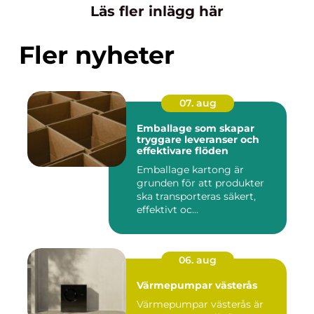
Läs fler inlägg här
Fler nyheter
07. aug
Emballage som skapar
tryggare leveranser och
effektivare flöden
Emballage kartong är
grunden för att produkter
ska transporteras säkert,
effektivt oc...
06. aug
Värmepumpar västerås
Värmepumpar västerås är