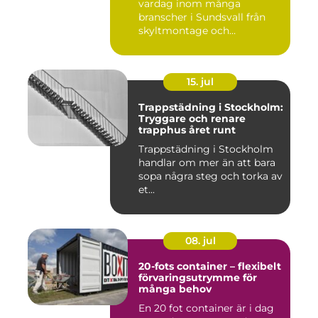
vardag inom många
branscher i Sundsvall från
skyltmontage och
fasadmål...
15. jul
Trappstädning i Stockholm:
Tryggare och renare
trapphus året runt
Trappstädning i Stockholm
handlar om mer än att bara
sopa några steg och torka av
et...
08. jul
20-fots container – flexibelt
förvaringsutrymme för
många behov
En 20 fot container är i dag