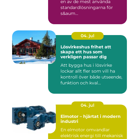
en av de mest använda
standardlösningarna för
s&aum...
04. jul
Lösvirkeshus frihet att
skapa ett hus som
verkligen passar dig
Att bygga hus i lösvirke
lockar allt fler som vill ha
kontroll över både utseende,
funktion och kval...
04. jul
Elmotor – hjärtat i modern
industri
En elmotor omvandlar
elektrisk energi till mekanisk