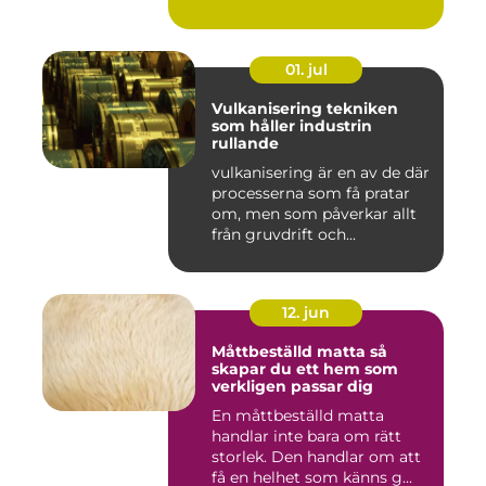
01. jul
Vulkanisering tekniken
som håller industrin
rullande
vulkanisering är en av de där
processerna som få pratar
om, men som påverkar allt
från gruvdrift och...
12. jun
Måttbeställd matta så
skapar du ett hem som
verkligen passar dig
En måttbeställd matta
handlar inte bara om rätt
storlek. Den handlar om att
få en helhet som känns g...