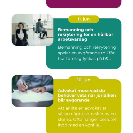
11. jun
Bemanning och
rekrytering för en hållbar
arbetsvardag
Bemanning och rekrytering
spelar en avgörande roll för
hur företag lyckas på b&...
10. jun
Advokat mora vad du
behöver veta när juridiken
blir avgörande
Att anlita en advokat är
sällan något som sker av en
slump. Ofta hänger beslutet
ihop med en konflik...