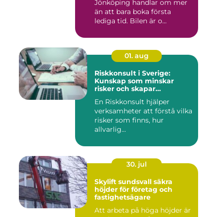
Jönköping handlar om mer
än att bara boka första
lediga tid. Bilen är o...
01. aug
Riskkonsult i Sverige:
Kunskap som minskar
risker och skapar
möjligheter
En Riskkonsult hjälper
verksamheter att förstå vilka
risker som finns, hur
allvarlig...
30. jul
Skylift sundsvall säkra
höjder för företag och
fastighetsägare
Att arbeta på höga höjder är