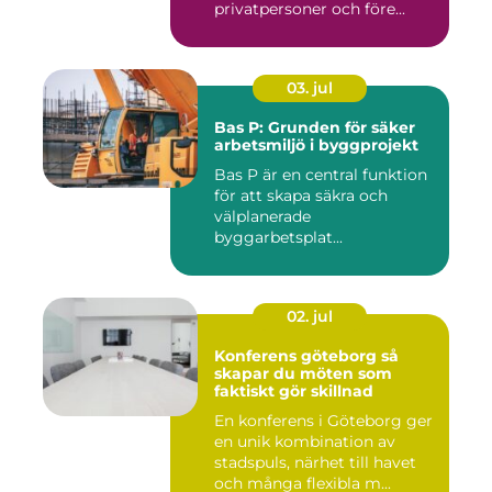
privatpersoner och före...
03. jul
Bas P: Grunden för säker
arbetsmiljö i byggprojekt
Bas P är en central funktion
för att skapa säkra och
välplanerade
byggarbetsplat...
02. jul
Konferens göteborg så
skapar du möten som
faktiskt gör skillnad
En konferens i Göteborg ger
en unik kombination av
stadspuls, närhet till havet
och många flexibla m...