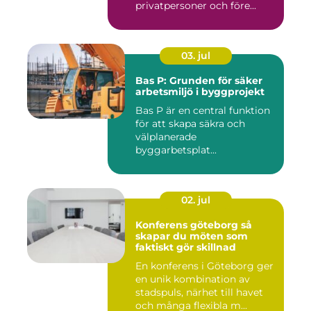
privatpersoner och före...
03. jul
Bas P: Grunden för säker
arbetsmiljö i byggprojekt
Bas P är en central funktion
för att skapa säkra och
välplanerade
byggarbetsplat...
02. jul
Konferens göteborg så
skapar du möten som
faktiskt gör skillnad
En konferens i Göteborg ger
en unik kombination av
stadspuls, närhet till havet
och många flexibla m...