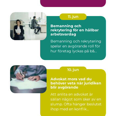
11. jun
Bemanning och
rekrytering för en hållbar
arbetsvardag
Bemanning och rekrytering
spelar en avgörande roll för
hur företag lyckas på b&...
10. jun
Advokat mora vad du
behöver veta när juridiken
blir avgörande
Att anlita en advokat är
sällan något som sker av en
slump. Ofta hänger beslutet
ihop med en konflik...