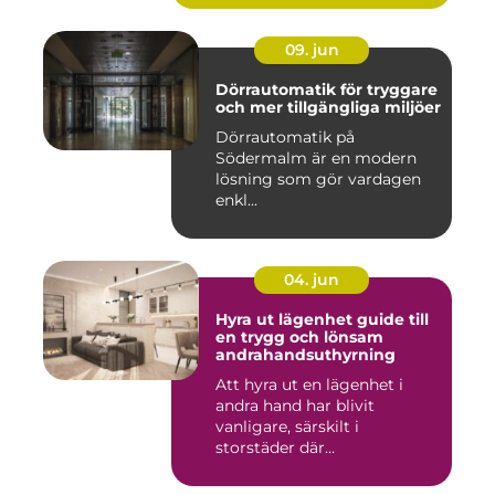
09. jun
Dörrautomatik för tryggare
och mer tillgängliga miljöer
Dörrautomatik på
Södermalm är en modern
lösning som gör vardagen
enkl...
04. jun
Hyra ut lägenhet guide till
en trygg och lönsam
andrahandsuthyrning
Att hyra ut en lägenhet i
andra hand har blivit
vanligare, särskilt i
storstäder där
bostadsbristen ...