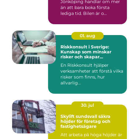
Jönköping handlar om mer
än att bara boka första
lediga tid. Bilen är o...
01. aug
Riskkonsult i Sverige:
Kunskap som minskar
risker och skapar
möjligheter
En Riskkonsult hjälper
verksamheter att förstå vilka
risker som finns, hur
allvarlig...
30. jul
Skylift sundsvall säkra
höjder för företag och
fastighetsägare
Att arbeta på höga höjder är