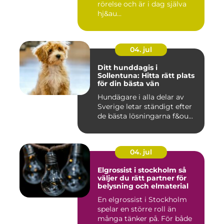
rörelse och är i dag själva
hj&au...
04. jul
Ditt hunddagis i
Sollentuna: Hitta rätt plats
för din bästa vän
Hundägare i alla delar av
Sverige letar ständigt efter
de bästa lösningarna f&ou...
04. jul
Elgrossist i stockholm så
väljer du rätt partner för
belysning och elmaterial
En elgrossist i Stockholm
spelar en större roll än
många tänker på. För både