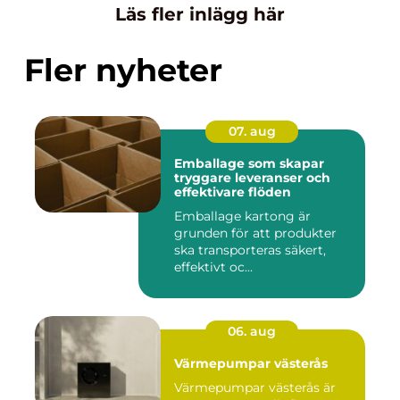
Läs fler inlägg här
Fler nyheter
07. aug
Emballage som skapar
tryggare leveranser och
effektivare flöden
Emballage kartong är
grunden för att produkter
ska transporteras säkert,
effektivt oc...
06. aug
Värmepumpar västerås
Värmepumpar västerås är