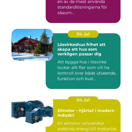
en av de mest använda
standardlösningarna för
s&aum...
04. jul
Lösvirkeshus frihet att
skapa ett hus som
verkligen passar dig
Att bygga hus i lösvirke
lockar allt fler som vill ha
kontroll över både utseende,
funktion och kval...
04. jul
Elmotor – hjärtat i modern
industri
En elmotor omvandlar
elektrisk energi till mekanisk