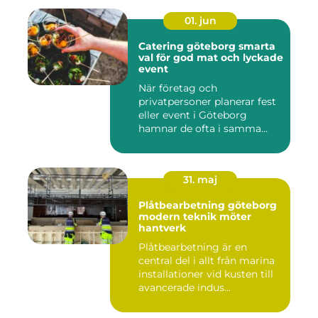
01. jun
Catering göteborg smarta
val för god mat och lyckade
event
När företag och
privatpersoner planerar fest
eller event i Göteborg
hamnar de ofta i samma
fråga: or...
31. maj
Plåtbearbetning göteborg
modern teknik möter
hantverk
Plåtbearbetning är en
central del i allt från marina
installationer vid kusten till
avancerade indus...