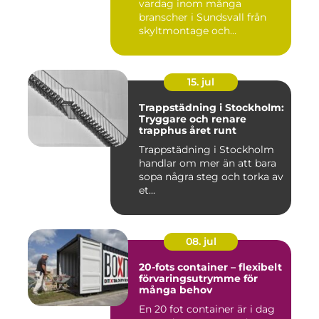
vardag inom många
branscher i Sundsvall från
skyltmontage och
fasadmål...
15. jul
Trappstädning i Stockholm:
Tryggare och renare
trapphus året runt
Trappstädning i Stockholm
handlar om mer än att bara
sopa några steg och torka av
et...
08. jul
20-fots container – flexibelt
förvaringsutrymme för
många behov
En 20 fot container är i dag