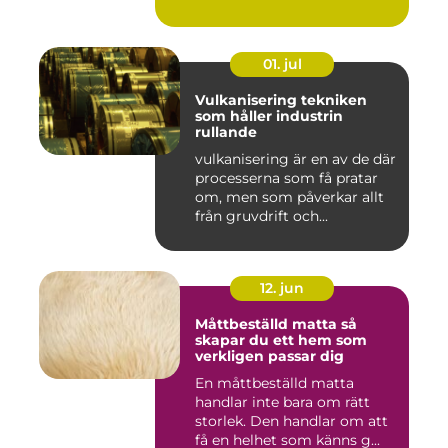
01. jul
Vulkanisering tekniken
som håller industrin
rullande
vulkanisering är en av de där
processerna som få pratar
om, men som påverkar allt
från gruvdrift och...
12. jun
Måttbeställd matta så
skapar du ett hem som
verkligen passar dig
En måttbeställd matta
handlar inte bara om rätt
storlek. Den handlar om att
få en helhet som känns g...